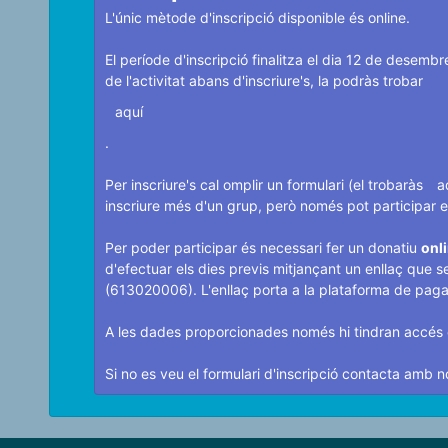
L'únic mètode d'inscripció disponible és online.
El període d'inscripció finalitza el dia 12 de desembr
de l'activitat abans d'inscriure's, la podràs trobar
aquí
.
Per inscriure's cal omplir un formulari (el trobaràs
a
inscriure més d'un grup, però només pot participar en
Per poder participar és necessari fer un donatiu
onl
d'efectuar els dies previs mitjançant un enllaç que se
(613020006). L'enllaç porta a la plataforma de pag
A les dades proporcionades només hi tindran accés 
Si no es veu el formulari d'inscripció contacta amb n