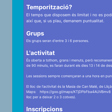
Temporització?
El temps que disposem és limitat i no es podra
així que, si us plau, demanem puntualitat.
Grups
Els grups seran d'entre 3 i 6 persones.
L'activitat
És oberta a tothom, grans i menuts, però recomanem 
de 90 minuts, es faran durant els dies 13 i 14 de d
Les sessions sempre començaran a una hora en punt (r
El lloc de l'activitat és la Masia de Can Malé, de Lli
Maps:
https://goo.gl/maps/KTjDPbFba4AUVBmv8
lloc per a deixar 2 o 3 cotxes).
Inscripcions