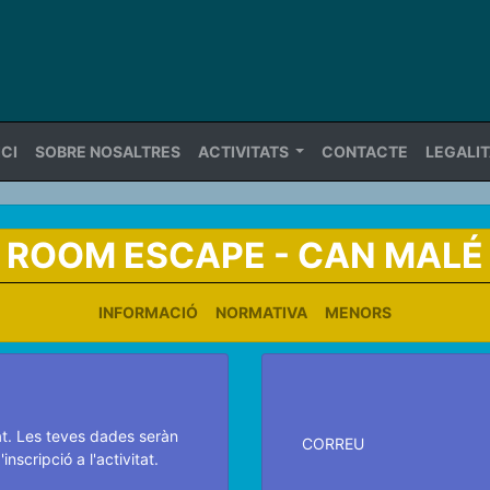
ICI
SOBRE NOSALTRES
ACTIVITATS
CONTACTE
LEGALI
ROOM ESCAPE - CAN MALÉ
INFORMACIÓ
NORMATIVA
MENORS
S
tat. Les teves dades seràn
CORREU
'inscripció a l'activitat.