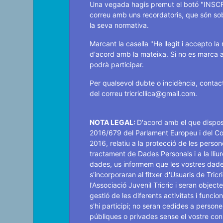
Una vegada hagis premut el botó "INSCR
correu amb uns recordatoris, que són sobr
la seva normativa.
Marcant la casella "He llegit i accepto la
d'acord amb la mateixa. Si no es marca 
podrà participar.
Per qualsevol dubte o incidència, contac
del correu tricricllica@gmail.com.
NOTA LEGAL:
D'acord amb el que dispos
2016/679 del Parlament Europeu i del Cons
2016, relatiu a la protecció de les person
tractament de Dades Personals i a la lliu
dades, us informem que les vostres dade
s'incorporaran al fitxer d'Usuaris de Tric
l'Associació Juvenil Tricric i seran objec
gestió de les diferents activitats i funci
s'hi participi; no seran cedides a persones
públiques o privades sense el vostre con