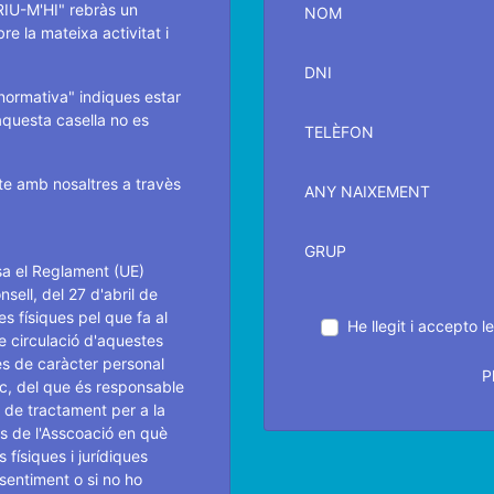
IU-M'HI" rebràs un
NOM
e la mateixa activitat i
DNI
 normativa" indiques estar
aquesta casella no es
TELÈFON
te amb nosaltres a travès
ANY NAIXEMENT
GRUP
a el Reglament (UE)
ell, del 27 d'abril de
es físiques pel que fa al
He llegit i accepto l
re circulació d'aquestes
s de caràcter personal
P
ric, del que és responsable
te de tractament per a la
ons de l'Asscoació en què
 físiques i jurídiques
sentiment o si no ho